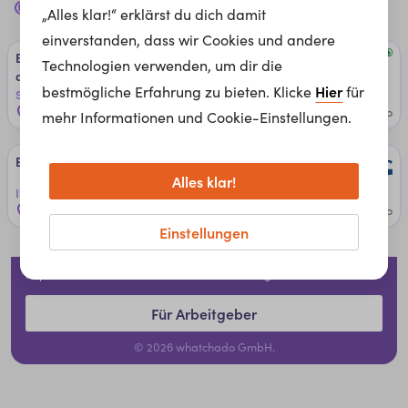
einkaufer
Jobs für dich in
Salzburg
„Alles klar!“ erklärst du dich damit
einverstanden, dass wir Cookies und andere
Be­rufs­prak­ti­kum - Ein­kauf (m/w/d) V­Z o­d. T­Z a­b 30 St­
Technologien verwenden, um dir die
d./Wo.
Hier
bestmögliche Erfahrung zu bieten. Klicke
für
SPAR Österreichische Warenhandels-AG
Salzburg, Österreich
1 month ago
mehr Informationen und Cookie-Einstellungen.
Ein­käu­fer ­für Bau­stof­fe & In­ves­ti­ti­ons­gü­ter (w/m/x)
Alles klar!
ISG Personalmanagement GmbH
Salzburg, Österreich
4 months ago
Einstellungen
Impressum
Datenschutzerklärung
Cookies
Für Arbeitgeber
© 2026 whatchado GmbH.