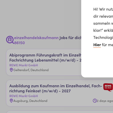
Hi! Wir nu
dir releva
sammeln wi
klar!“ erk
Technologi
einzelhandelskaufmann
Jobs für dich in
Augsburg,
86150
Hier
für me
Abipro­gram­m ­Füh­rungs­kraf­t im Ein­zel­han­del, ­
Fach­rich­tun­g ­Le­bens­mit­tel (m/w/d) - 2027
REWE Markt GmbH
Geltendorf, Deutschland
2 days ago
Aus­bil­dun­g zu­m ­Kauf­man­n im Ein­zel­han­del, ­Fach­
rich­tun­g ­Fein­kos­t (m/w/d) - 2027
REWE Markt GmbH
Augsburg, Deutschland
2 days ago