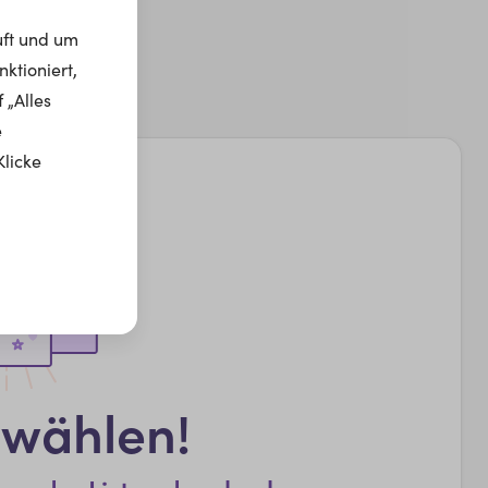
uft und um
ktioniert,
 „Alles
e
Klicke
swählen!