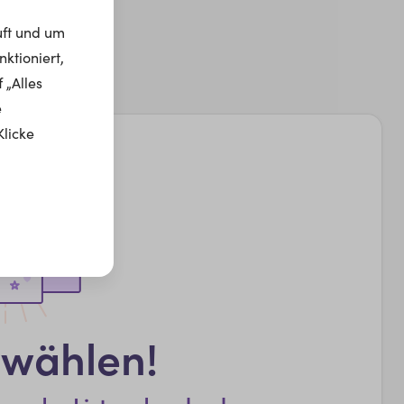
uft und um
ktioniert,
 „Alles
e
Klicke
swählen!