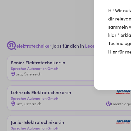
Hi! Wir nu
dir releva
sammeln wi
klar!“ erk
Technologi
elektrotechniker
Jobs für dich in
Leonding, 4060
Hier
für me
Se­nior ­Elek­tro­tech­ni­ker:in
Sprecher Automation GmbH
Linz, Österreich
1 month ago
Leh­re al­s ­Elek­tro­tech­ni­ker:in
Sprecher Automation GmbH
Linz, Österreich
1 month ago
Ju­nior ­Elek­tro­tech­ni­ker:in
Sprecher Automation GmbH