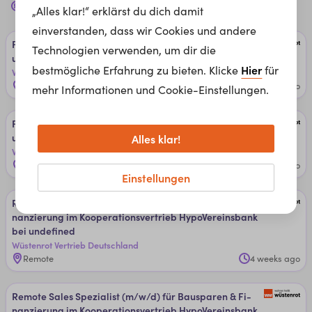
finanz
Jobs für dich in
Bonn, 53111
„Alles klar!“ erklärst du dich damit
einverstanden, dass wir Cookies und andere
Fi­nanz­be­ra­ter (m/w/d) Ver­si­che­run­g/Ver­mö­gen bei
Technologien verwenden, um dir die
un­de­fi­ned
Hier
bestmögliche Erfahrung zu bieten. Klicke
für
Wüstenrot Vertrieb Deutschland
Remote
2 weeks ago
mehr Informationen und Cookie-Einstellungen.
Fi­nanz­be­ra­ter (m/w/d) Ver­si­che­run­g/Ver­mö­gen bei
un­de­fi­ned
Alles klar!
Wüstenrot Vertrieb Deutschland
Remote
2 weeks ago
Einstellungen
Re­mo­te ­Sa­les ­Spe­zia­lis­t (m/w/d) ­für Bau­spa­ren & ­Fi­
nan­zie­run­g im ­Ko­ope­ra­ti­ons­ver­trie­b ­Hy­po­Ver­eins­ban­k
bei un­de­fi­ned
Wüstenrot Vertrieb Deutschland
Remote
4 weeks ago
Re­mo­te ­Sa­les ­Spe­zia­lis­t (m/w/d) ­für Bau­spa­ren & ­Fi­
nan­zie­run­g im ­Ko­ope­ra­ti­ons­ver­trie­b ­Hy­po­Ver­eins­ban­k