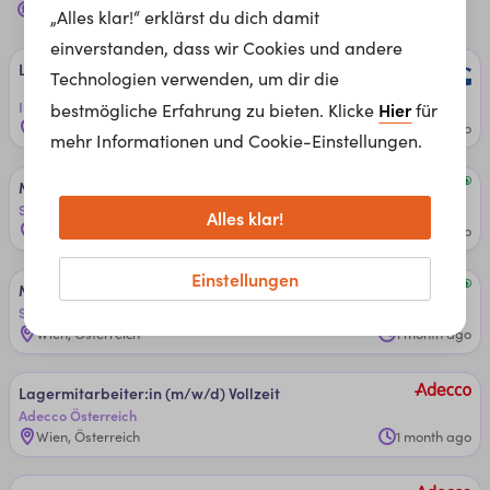
lagerarbeiter
Jobs für dich in
Wien
„Alles klar!“ erklärst du dich damit
einverstanden, dass wir Cookies und andere
La­ger­lei­tun­g (m/w/x)
Technologien verwenden, um dir die
ISG Personalmanagement GmbH
Hier
bestmögliche Erfahrung zu bieten. Klicke
für
Wien, Österreich
1 month ago
mehr Informationen und Cookie-Einstellungen.
Mit­ar­bei­ter:in La­ger ­für 20 - 25 St­d.
SPAR Österreichische Warenhandels-AG
Alles klar!
Wien, Österreich
1 month ago
Einstellungen
Mit­ar­bei­ter:in La­ger ­für 30 St­d.
SPAR Österreichische Warenhandels-AG
Wien, Österreich
1 month ago
La­ger­mit­ar­bei­ter:in (m/w/d) ­Voll­zeit
Adecco Österreich
Wien, Österreich
1 month ago