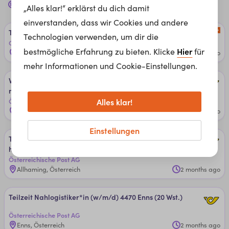
logistik
Jobs für dich in
Traun, 4050
„Alles klar!“ erklärst du dich damit
einverstanden, dass wir Cookies und andere
Team­lei­ter*in La­ger­lo­gis­tik
Technologien verwenden, um dir die
Gebrüder Weiss Gesellschaft m.b.H.
Hier
bestmögliche Erfahrung zu bieten. Klicke
für
Wels, Österreich
1 week ago
mehr Informationen und Cookie-Einstellungen.
Voll­zeit ­Fach­li­cher Hilfs­diens­t ­Lo­gis­tik­zen­trum 4511 All­ha­
min­g ­Pa­ket
Alles klar!
Österreichische Post AG
Allhaming, Österreich
2 months ago
Einstellungen
Teil­zeit ­Mit­ar­bei­ter*in (w/m/d) ­Lo­gis­tik­zen­trum 4511 All­
ha­ming
Österreichische Post AG
Allhaming, Österreich
2 months ago
Teil­zeit ­Nahlo­gis­ti­ker*in (w/m/d) 4470 Enn­s (20 W­st.)
Österreichische Post AG
Enns, Österreich
2 months ago