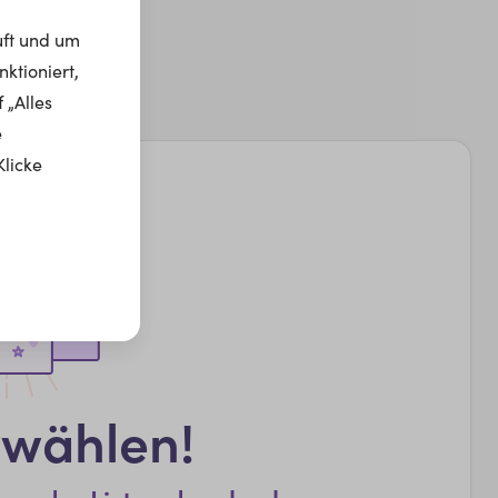
uft und um
ktioniert,
 „Alles
e
Klicke
swählen!