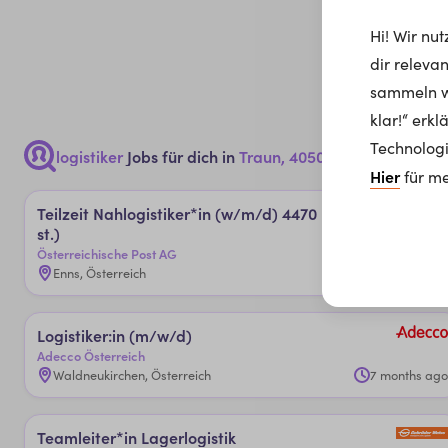
Hi! Wir nu
dir releva
sammeln wi
klar!“ erk
Technologi
logistiker
Jobs für dich in
Traun, 4050
Hier
für me
Teil­zeit ­Nahlo­gis­ti­ker*in (w/m/d) 4470 Enn­s (20 W­
st.)
Österreichische Post AG
Enns, Österreich
2 months ago
Lo­gis­ti­ker:in (m/w/d)
Adecco Österreich
Waldneukirchen, Österreich
7 months ago
Team­lei­ter*in La­ger­lo­gis­tik