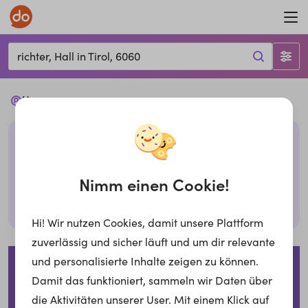
richter, Hall in Tirol, 6060
Ups...
Leider haben wir keine passenden Jobs mit den
gegebenen Filtern. Bitte überprüfe deine Eingabe
oder probiere es mit anderen Filtern,
Nimm einen Cookie!
Suche zurücksetzen
Hi! Wir nutzen Cookies, damit unsere Plattform
zuverlässig und sicher läuft und um dir relevante
Impressum
Datenschutzerklärung
Cookies
und personalisierte Inhalte zeigen zu können.
Damit das funktioniert, sammeln wir Daten über
Für Arbeitgeber
die Aktivitäten unserer User. Mit einem Klick auf