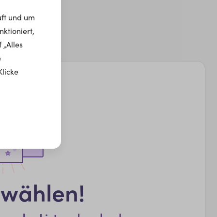
uft und um
ktioniert,
 „Alles
e
Klicke
swählen!