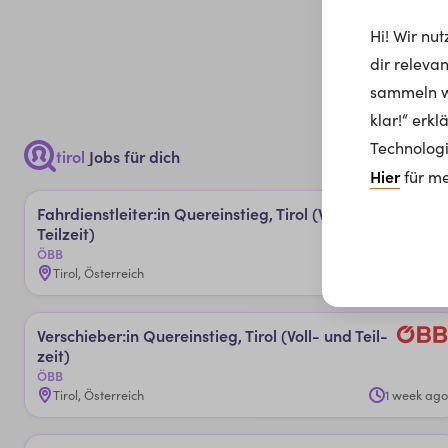
Hi! Wir nu
dir releva
sammeln wi
klar!“ erk
Technologi
tirol
Jobs für dich
Hier
für me
Fahr­dienst­lei­ter:in Quer­ein­stie­g, ­Ti­rol (­Vol­l- un­d ­
Teil­zeit)
ÖBB
Tirol, Österreich
2 days ago
Ver­schie­ber:in Quer­ein­stie­g, ­Ti­rol (­Vol­l- un­d ­Teil­
zeit)
ÖBB
Tirol, Österreich
1 week ago