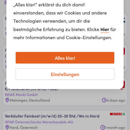
verkaufer
Jobs für dich in
Vorarlberg
„Alles klar!“ erklärst du dich damit
einverstanden, dass wir Cookies und andere
Stell­ver­tre­ten­de ­Fi­li­al­lei­tun­g Har­d (m/w/d)
Technologien verwenden, um dir die
ISG Personalmanagement GmbH
Hier
bestmögliche Erfahrung zu bieten. Klicke
für
Hard, Österreich
3 weeks ago
mehr Informationen und Cookie-Einstellungen.
Aus­bil­dun­g zu­m Ver­käu­fer, ­Fach­rich­tun­g ­Le­bens­mit­tel
(m/w/d) - 2027
Alles klar!
REWE Markt GmbH
Meiningen, Deutschland
4 days ago
Einstellungen
Aus­bil­dun­g zu­m ­Fach­ver­käu­fer im ­Le­bens­mit­tel­hand­wer­
k, Flei­sche­rei (m/w/d) - 2027
REWE Markt GmbH
Meiningen, Deutschland
4 days ago
Ver­käu­fer ­Fein­kos­t (m/w/d) 20-30 St­d./Wo in Hard
SPAR Österreichische Warenhandels-AG
Hard, Österreich
1 month ago