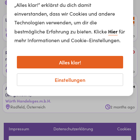
zimmerer
Jobs für dich
„Alles klar!“ erklärst du dich damit
einverstanden, dass wir Cookies und andere
Leh­re al­s Zim­me­rer (m/w/d)
Technologien verwenden, um dir die
Leyrer + Graf Baugesellschaft m.b.H.
Hier
bestmögliche Erfahrung zu bieten. Klicke
für
Gmünd, Österreich
+4 weitere Orte
11 months ago
mehr Informationen und Cookie-Einstellungen.
Rei­ni­gungs­mit­ar­bei­ter:in / Zim­mer­rei­ni­gungs­kraf­t (
m/w/d)
Alles klar!
Adecco Österreich
Bodensdorf, Österreich
2 months ago
Einstellungen
Au­ßen­diens­t B2B Zim­me­rei/­Speng­le­rei/D­ach­de­cke­rei
(al­l ­gen­der­s)
Würth Handelsges.m.b.H.
Radfeld, Österreich
2 months ago
Impressum
Datenschutzerklärung
Cookies