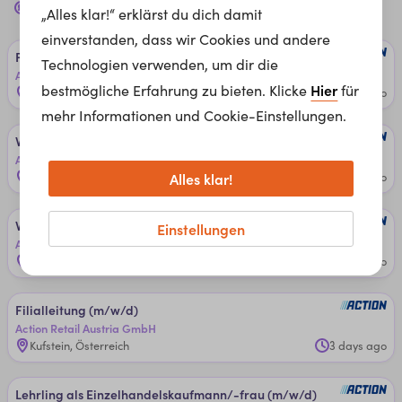
89 Jobs bei
Action Retail Austria GmbH
für dich
„Alles klar!“ erklärst du dich damit
einverstanden, dass wir Cookies und andere
Fi­li­al­lei­tun­g (m/w/d)
Technologien verwenden, um dir die
Action Retail Austria GmbH
Hier
bestmögliche Erfahrung zu bieten. Klicke
für
Steyr, Österreich
1 day ago
mehr Informationen und Cookie-Einstellungen.
Ver­kaufs­mit­ar­bei­ter/in (m/w/d)
Action Retail Austria GmbH
Alles klar!
Wien, Österreich
1 day ago
Ver­kaufs­mit­ar­bei­ter/in (m/w/d)
Einstellungen
Action Retail Austria GmbH
Waidhofen an der Thaya, Österreich
1 day ago
Fi­li­al­lei­tun­g (m/w/d)
Action Retail Austria GmbH
Kufstein, Österreich
3 days ago
Lehr­lin­g al­s Ein­zel­han­dels­kauf­man­n/-frau (m/w/d)