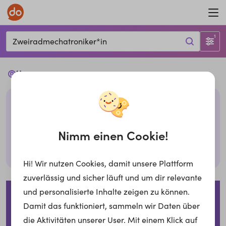
1
Zweiradmechatroniker*in
Ups...
Leider haben wir keine passenden Jobs mit den
gegebenen Filtern. Bitte überprüfe deine Eingabe
oder probiere es mit anderen Filtern,
Nimm einen Cookie!
Suche zurücksetzen
Hi! Wir nutzen Cookies, damit unsere Plattform
zuverlässig und sicher läuft und um dir relevante
Impressum
Datenschutzerklärung
Cookies
und personalisierte Inhalte zeigen zu können.
Damit das funktioniert, sammeln wir Daten über
Für Arbeitgeber
die Aktivitäten unserer User. Mit einem Klick auf