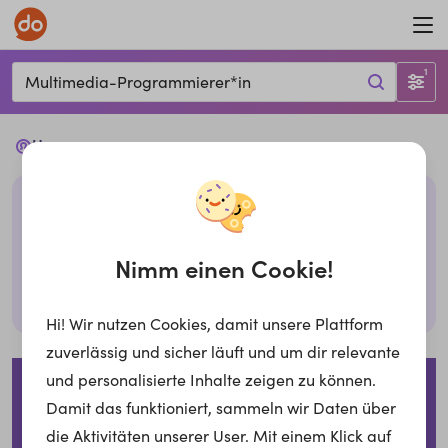
1
Multimedia-Programmierer*in
Ups...
Leider haben wir keine passenden Jobs mit den
gegebenen Filtern. Bitte überprüfe deine Eingabe
oder probiere es mit anderen Filtern,
Nimm einen Cookie!
Suche zurücksetzen
Hi! Wir nutzen Cookies, damit unsere Plattform
zuverlässig und sicher läuft und um dir relevante
Impressum
Datenschutzerklärung
Cookies
und personalisierte Inhalte zeigen zu können.
Damit das funktioniert, sammeln wir Daten über
Für Arbeitgeber
die Aktivitäten unserer User. Mit einem Klick auf