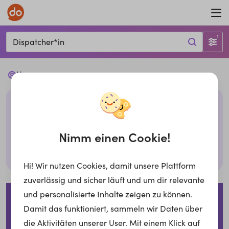
1
Dispatcher*in
Ups...
Leider haben wir keine passenden Jobs mit den
gegebenen Filtern. Bitte überprüfe deine Eingabe
oder probiere es mit anderen Filtern,
Nimm einen Cookie!
Suche zurücksetzen
Hi! Wir nutzen Cookies, damit unsere Plattform
zuverlässig und sicher läuft und um dir relevante
Impressum
Datenschutzerklärung
Cookies
und personalisierte Inhalte zeigen zu können.
Damit das funktioniert, sammeln wir Daten über
Für Arbeitgeber
die Aktivitäten unserer User. Mit einem Klick auf