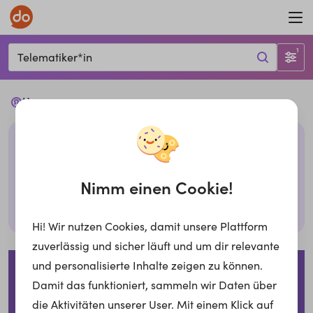
1
Telematiker*in
Ups...
Leider haben wir keine passenden Jobs mit den
gegebenen Filtern. Bitte überprüfe deine Eingabe
oder probiere es mit anderen Filtern,
Nimm einen Cookie!
Suche zurücksetzen
Hi! Wir nutzen Cookies, damit unsere Plattform
zuverlässig und sicher läuft und um dir relevante
Impressum
Datenschutzerklärung
Cookies
und personalisierte Inhalte zeigen zu können.
Damit das funktioniert, sammeln wir Daten über
Für Arbeitgeber
die Aktivitäten unserer User. Mit einem Klick auf