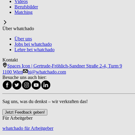
Videos
Berufsbilder
Matching
Über whatchado
Über uns
Jobs bei whatchado
Lehre bei whatchado
Kontakt
Spaces Icon | Gertrude-Fröhlich-Sandner Straße 2-4, Turm 9
1100 Wien
hi@whatchado.com
Besuche uns auch hier:
Sag uns, was du denkst – wir verkraften das!
Jetzt Feedback geben!
Für Arbeitgeber
whatchado für Arbeitgeber