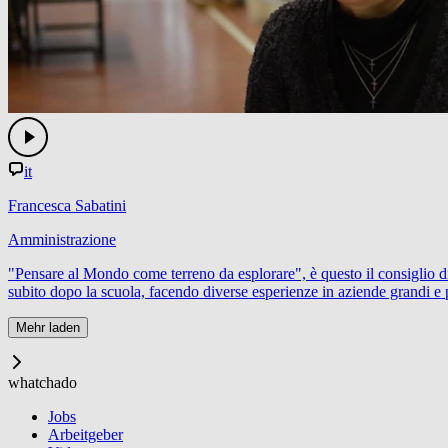
it
Francesca Sabatini
Amministrazione
"Pensare al Mondo come terreno da esplorare", è questo il consiglio 
subito dopo la scuola, facendo diverse esperienze in aziende grandi e pic
Mehr laden
whatchado
Jobs
Arbeitgeber