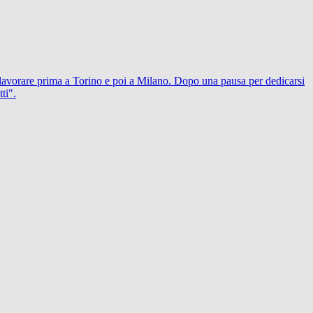
lavorare prima a Torino e poi a Milano. Dopo una pausa per dedicarsi
ti".