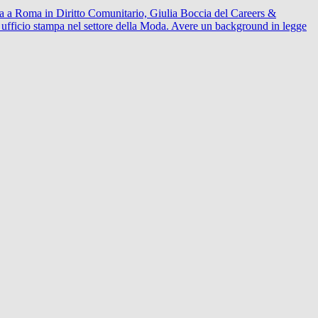
eata a Roma in Diritto Comunitario, Giulia Boccia del Careers &
 ufficio stampa nel settore della Moda. Avere un background in legge