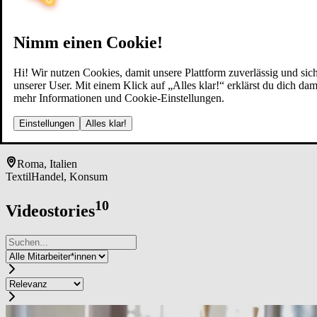
Nimm einen Cookie!
Hi! Wir nutzen Cookies, damit unsere Plattform zuverlässig und sich
unserer User. Mit einem Klick auf „Alles klar!“ erklärst du dich d
mehr Informationen und Cookie-Einstellungen.
Ac­ca­de­mi­a ­Cos­tu­me & ­Mo­da
Einstellungen
Alles klar!
Roma, Italien
Textil
Handel, Konsum
10
Videostories