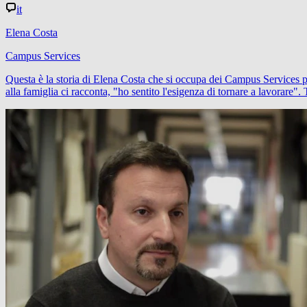
it
Elena Costa
Campus Services
Questa è la storia di Elena Costa che si occupa dei Campus Services 
alla famiglia ci racconta, "ho sentito l'esigenza di tornare a lavorare". Tr