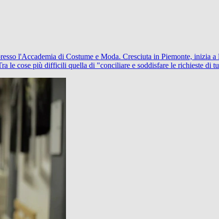
presso l'Accademia di Costume e Moda. Cresciuta in Piemonte, inizia a 
a le cose più difficili quella di "conciliare e soddisfare le richieste di tut