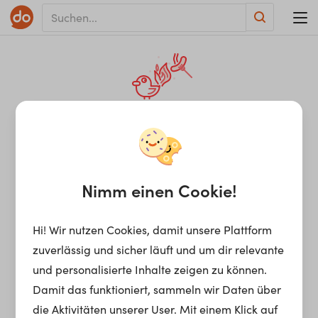
KRIEG DEN FEHLERN!
Anscheinend stimmt
irgendetwas nicht in
Nimm einen Cookie!
unserem Backend.
Hi! Wir nutzen Cookies, damit unsere Plattform
zuverlässig und sicher läuft und um dir relevante
und personalisierte Inhalte zeigen zu können.
Sei versichert, dass wir die passenden Nerds
Damit das funktioniert, sammeln wir Daten über
verständigt haben, um sich so schnell wie
die Aktivitäten unserer User. Mit einem Klick auf