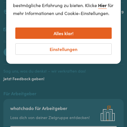
Hier
bestmögliche Erfahrung zu bieten. Klicke
für
Spaces Icon | Gertrude-Fröhlich-Sandner Straße 2-4, Turm 9
mehr Informationen und Cookie-Einstellungen.
1100 Wien
hi@whatchado.com
Alles klar!
Besuche uns auch hier:
Einstellungen
Sag uns, was du denkst – wir verkraften das!
Jetzt Feedback geben!
Für Arbeitgeber
whatchado für Arbeitgeber
Lass dich von deiner Zielgruppe entdecken!