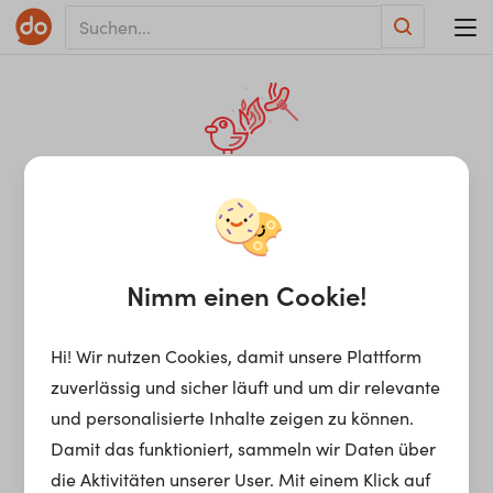
KRIEG DEN FEHLERN!
Anscheinend stimmt
irgendetwas nicht in
Nimm einen Cookie!
unserem Backend.
Hi! Wir nutzen Cookies, damit unsere Plattform
zuverlässig und sicher läuft und um dir relevante
und personalisierte Inhalte zeigen zu können.
Sei versichert, dass wir die passenden Nerds
Damit das funktioniert, sammeln wir Daten über
verständigt haben, um sich so schnell wie
die Aktivitäten unserer User. Mit einem Klick auf