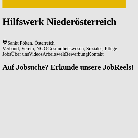
Hilfs­wer­k ­Nie­der­ös­ter­reich
Sankt Pölten, Österreich
Verband, Verein, NGO
Gesundheitswesen, Soziales, Pflege
Jobs
Über uns
Videos
Arbeitswelt
Bewerbung
Kontakt
Auf Jobsuche? Erkunde unsere JobReels!