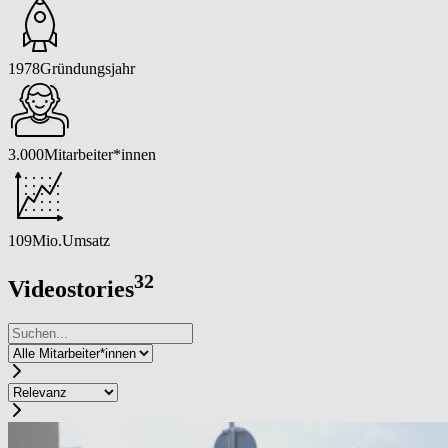
1978
Gründungsjahr
3.000
Mitarbeiter*innen
109
Mio.
Umsatz
32
Videostories