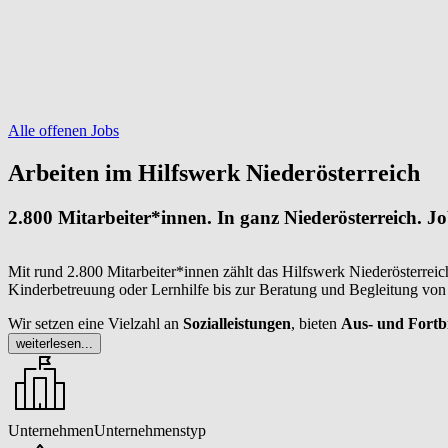
Alle offenen Jobs
Arbeiten im Hilfswerk Niederösterreich
2.800 Mitarbeiter*innen. In ganz Niederösterreich. 
Mit rund 2.800 Mitarbeiter*innen zählt das Hilfswerk Niederösterrei
Kinderbetreuung oder Lernhilfe bis zur Beratung und Begleitung vo
Wir setzen eine Vielzahl an
Sozialleistungen
, bieten
Aus- und Fortb
Aufgabengebiete
, um unseren Mitarbeiterinnen und Mitarbeitern ein a
weiterlesen...
Unternehmen
Unternehmenstyp