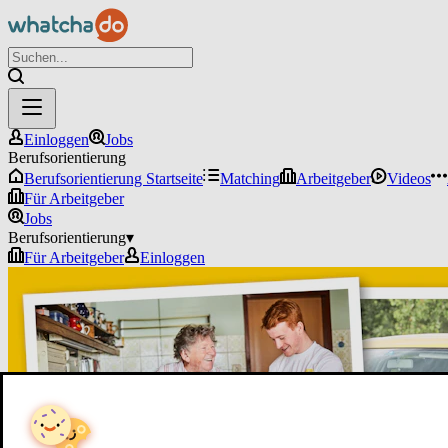
Einloggen
Jobs
Berufsorientierung
Berufsorientierung Startseite
Matching
Arbeitgeber
Videos
Für Arbeitgeber
Jobs
Berufsorientierung
▾
Für Arbeitgeber
Einloggen