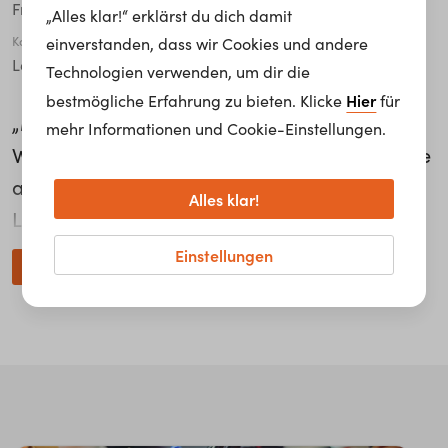
Frankfurt
„Alles klar!“ erklärst du dich damit
Karriere Level
einverstanden, dass wir Cookies und andere
Leitende*r Angestellte*r
Technologien verwenden, um dir die
Hier
bestmögliche Erfahrung zu bieten. Klicke
für
„Menschen haben immer Erwartungen und
mehr Informationen und Cookie-Einstellungen.
Wünsche, das heißt, ich muss den ein oder die
andere auch mal enttäuschen, was die
Alles klar!
Lieblingsaufgabe angeht oder das
Wunschprojekt.“ Andy Scherzinger ist
Einstellungen
weiterlesen...
Abteilungsleiter Telecommunications bei der
msg systems ag. Als Ansprechpartner für das
Team sowie als Schnittstelle zum Kunden
sorgt er für einen reibungslosen Ablauf. „Der
Grund warum ich Abteilungsleiter werden
wollte ist, Menschen zu begleiten, zu