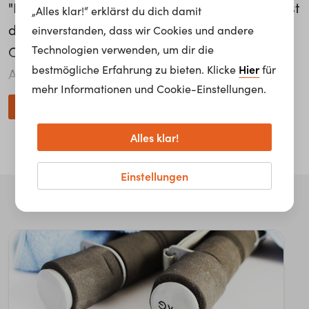
"Das individuelle Arbeiten mit den Spielern" ist
„Alles klar!“ erklärst du dich damit
die Essenz der Arbeit von Anton Walch, Skills
einverstanden, dass wir Cookies und andere
Technologien verwenden, um dir die
Coach für Eishockey bei der Red Bull
Hier
bestmögliche Erfahrung zu bieten. Klicke
für
Akademie. Da er selbst aus dem Ski-Bereich
mehr Informationen und Cookie-Einstellungen.
kommt, sieht er es als Vorteil einen unüblichen
weiterlesen...
Blickwinkel auf die Arbeit seiner Spieler zu
Alles klar!
haben, so kann er "den Einzelnen ganz anders
bewerten und beobachten".
Einstellungen