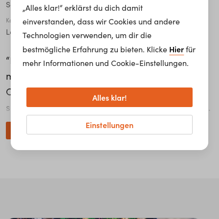
Salzburg
„Alles klar!“ erklärst du dich damit
Karriere Level
einverstanden, dass wir Cookies und andere
Leitende*r Angestellte*r
Technologien verwenden, um dir die
Hier
bestmögliche Erfahrung zu bieten. Klicke
für
“Ich würde die Lehre mit Matura machen”,
mehr Informationen und Cookie-Einstellungen.
meint Brankica Mirkovic, Servicekraft Cafe
Cappuccino von Interspar Österreich. Sie
Alles klar!
schätzt besonders den Kontakt mit Menschen.
Die geborene Bosnierin bedient, kassiert,
Einstellungen
weiterlesen...
richtet Frühstück und behält die Sauberkeit im
Auge. “Ständig neue Gesichter zu sehen,
neben den Stammgästen, das ist das
Schönste!”