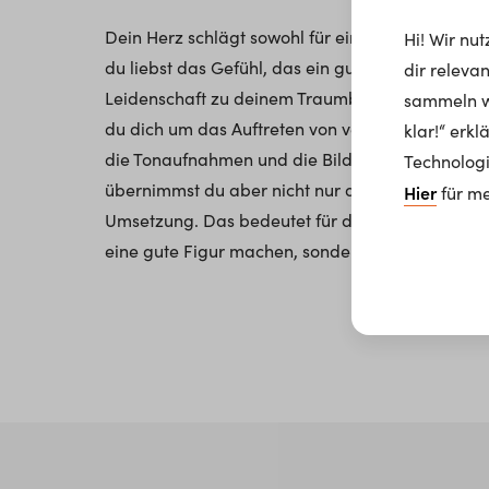
Dein Herz schlägt sowohl für ein visuelles als au
Hi! Wir nu
du liebst das Gefühl, das ein guter Sound oder 
dir releva
Leidenschaft zu deinem Traumberuf und werde Me
sammeln wi
du dich um das Auftreten von verschiedenen re
klar!“ erk
die Tonaufnahmen und die Bildsprache liegen in
Technologi
übernimmst du aber nicht nur die Konzeption, so
Hier
für me
Umsetzung. Das bedeutet für dich: Du solltest n
eine gute Figur machen, sondern auch hinter d