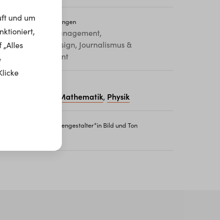
uft und um
iterführende Ausbildungen
ktioniert,
ommunikationsmanagement,
mmunikationsdesign, Journalismus &
 „Alles
edienmanagement
e
Klicke
chtige Schulfächer
eutsch
Englisch
Mathematik
Physik
,
,
,
nstiegsgehalt als
Me­di­en­ge­stal­ter*in ­Bil­d un­d ­Ton
1.500 – 2.500