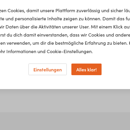
ch für ein akustisches Erlebnis? Egal ob Radio oder TV,
tzen Cookies, damit unsere Plattform zuverlässig und sicher lä
We
ein ausdrucksstarkes Bild hervorrufen? Dann mach deine
nte und personalisierte Inhalte zeigen zu können. Damit das fun
K
diengestalter für Bild und Ton! Als solcher kümmerst
Ko
r Daten über die Aktivitäten unserer User. Mit einem Klick auf
M
daktionellen Produkten oder Werbespots. Das bedeutet
lärst du dich damit einverstanden, dass wir Cookies und ander
 deiner Hand. Um den gewünschten Effekt zu erzielen,
en verwenden, um dir die bestmögliche Erfahrung zu bieten. 
ndern auch die Visualisierung und tatsächliche
Wi
hr Informationen und Cookie-Einstellungen.
D
icht nur am Schreibtisch und im Gespräch mit Kunden
er Kamera oder am Mischpult.
Einstellungen
Alles klar!
Ei
€ 