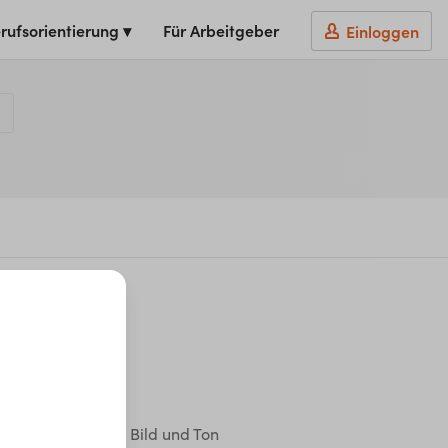
rufsorientierung ▾
Für Arbeitgeber
Einloggen
eckbrief
nötigte Abschlüsse
diengestalter*in Bild und Ton