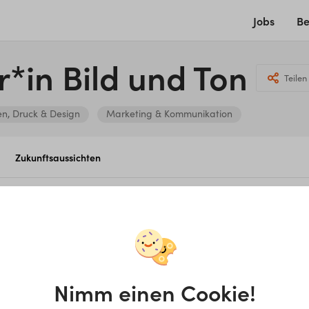
Jobs
Be
r*in ­Bil­d un­d ­Ton
Teilen
n, Druck & Design
Marketing & Kommunikation
Zukunftsaussichten
stalter*in Bild und Ton
?
St
niker*in
Nimm einen Cookie!
Be
Me