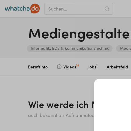
Me­di­en­ge­stal­te
Informatik, EDV & Kommunikationstechnik
Medie
14
1
Berufsinfo
Videos
Jobs
Arbeitsfeld
Wie werde ich
Medienge
auch bekannt als Aufnahmetechniker*in, Tontech