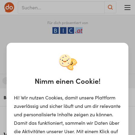
Für dich präsentiert von
Zahn­tech­ni­sche*r ­Fachas­
sis­ten­t*in
Nimm einen Cookie!
Gesundheit, Medizin & Pflege
Hi! Wir nutzen Cookies, damit unsere Plattform
Berufsinfo
Arbeiten als...
Aus- & Weiterbildung
zuverlässig und sicher läuft und um dir relevante
und personalisierte Inhalte zeigen zu können.
Damit das funktioniert, sammeln wir Daten über
die Aktivitäten unserer User. Mit einem Klick auf
Wie werde ich
Zahn­tech­ni­sche*r ­