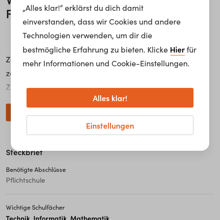
„Alles klar!“ erklärst du dich damit
Fachas­sis­ten­t*in
?
einverstanden, dass wir Cookies und andere
Technologien verwenden, um dir die
Hier
bestmögliche Erfahrung zu bieten. Klicke
für
Zahntechnische Fachassistent*innen arbeiten in
mehr Informationen und Cookie-Einstellungen.
zahntechnischen Labors, Zahnarztpraxen oder
Zahnkliniken und stellen Zahnersatz, Prothesen und
Alles klar!
kieferorthopädische Behelfe her. Außerdem reparieren,
weiterlesen...
reinigen und erneuern sie die Zahnversatzstücke. Sie
Einstellungen
stellen Zeichnungen und Modelle her und bearbeiten die
verschiedenen Werk- und Hilfsstoffe (Keramik, Metalle,
Steckbrief
Kunststoffe) mittels Press- oder Gusstechnik und
Feinwerkzeugen. Dabei achten sie genau auf Farbe,
Benötigte Abschlüsse
Pflichtschule
Form, Oberflächen und Passform der Zahnersatzstücke.
Wichtige Schulfächer
Zahntechnische Fachassistent*innen arbeiten im Team mit
Technik
Informatik
Mathematik
,
,