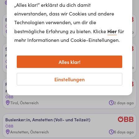
241 Jobs bei
ÖBB
für dich
„Alles klar!“ erklärst du dich damit
einverstanden, dass wir Cookies und andere
Bus­len­ker:in, Vi­en­na Air­por­t Bus (Wien Haupt­bahn­hof)
Technologien verwenden, um dir die
ÖBB
Hier
bestmögliche Erfahrung zu bieten. Klicke
für
Wien, Österreich
1 day ago
mehr Informationen und Cookie-Einstellungen.
Se­nior ­Spe­zia­lis­t:in ­Stand­ort­ent­wick­lun­g/­An­la­gen­tech­
nik
Alles klar!
ÖBB
Knittelfeld, Österreich
2 days ago
Einstellungen
Fahr­dienst­lei­ter:in Quer­ein­stie­g, ­Ti­rol (­Vol­l- un­d ­Teil­
zeit)
ÖBB
Tirol, Österreich
2 days ago
Bus­len­ker:in, Am­stet­ten­ (­Vol­l- un­d ­Teil­zeit)
ÖBB
Amstetten, Österreich
6 days ago