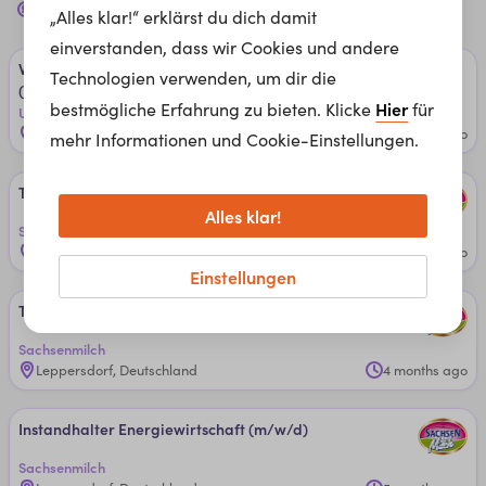
edv servicetechniker
Jobs für dich in
Dresden, 01067
„Alles klar!“ erklärst du dich damit
einverstanden, dass wir Cookies und andere
Werk­stu­den­t ­In­stand­hal­tun­g ­Fri­sche­pro­duk­ti­on
Technologien verwenden, um dir die
(m/w/d)
Hier
bestmögliche Erfahrung zu bieten. Klicke
für
Unternehmensgruppe Theo Müller
Leppersdorf, Deutschland
3 months ago
mehr Informationen und Cookie-Einstellungen.
Team­lei­ter (m/w/d) ­In­stand­hal­tungs­tech­nik
Alles klar!
Sachsenmilch
Leppersdorf, Deutschland
3 months ago
Einstellungen
Team­lei­ter ­In­stand­hal­tungs­tech­ni­k MS­R (m/w/d)
Sachsenmilch
Leppersdorf, Deutschland
4 months ago
In­stand­hal­ter ­Ener­gie­wirt­schaf­t (m/w/d)
Sachsenmilch