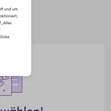
uft und um
ktioniert,
 „Alles
e
Klicke
swählen!