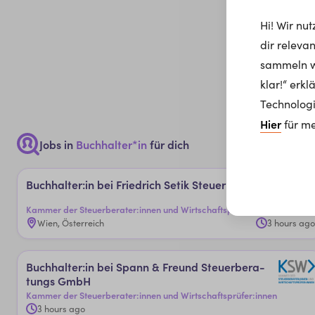
Hi! Wir nu
dir releva
sammeln wi
klar!“ erk
Technologi
Hier
für me
Jobs in
Buchhalter*in
für dich
Buch­hal­ter:in bei Fried­rich ­Se­ti­k ­Steu­er­be­ra­tung
Kammer der Steuerberater:innen und Wirtschaftsprüfer:innen
Wien, Österreich
3 hours ago
Buch­hal­ter:in bei ­Span­n & Freun­d ­Steu­er­be­ra­
tungs­ GmbH
Kammer der Steuerberater:innen und Wirtschaftsprüfer:innen
3 hours ago