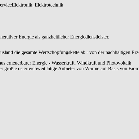
ervice
Elektronik, Elektrotechnik
rativer Energie als ganzheitlicher Energiedienstleister.
sland die gesamte Wertschöpfungskette ab - von der nachhaltigen Erze
us erneuerbarer Energie - Wasserkraft, Windkraft und Photovoltaik
größte österreichweit tätige Anbieter von Wärme auf Basis von Biom
ür Strom und für Gas in Kärnten wahr
Aktivitäten in den Geschäftsfeldern Wasserkraft, Windkraft und Photov
g, Planung und Errichtung großer Photovoltaikanlagen tätig und ein ö