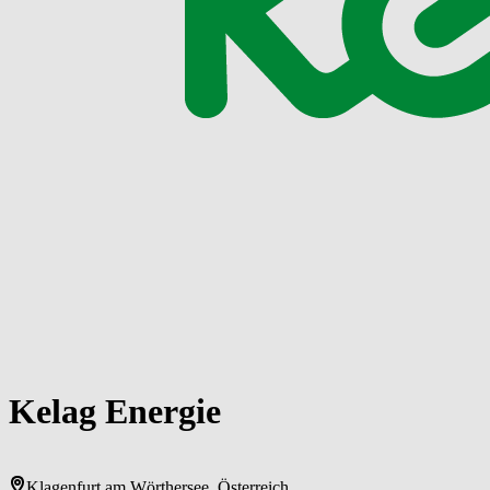
Ke­la­g ­Ener­gie
Klagenfurt am Wörthersee, Österreich