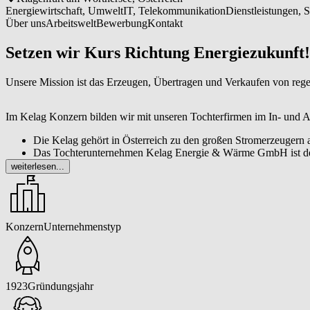
Energiewirtschaft, Umwelt
IT, Telekommunikation
Dienstleistungen, S
Über uns
Arbeitswelt
Bewerbung
Kontakt
Setzen wir Kurs Richtung Energiezukunft!
Unsere Mission ist das Erzeugen, Übertragen und Verkaufen von regene
Im Kelag Konzern bilden wir mit unseren Tochterfirmen im In- und Au
Die Kelag gehört in Österreich zu den großen Stromerzeugern a
Das Tochterunternehmen Kelag Energie & Wärme GmbH ist der 
Die KNG-Kärnten Netz GmbH nimmt den Verteilernetzbetrieb f
weiterlesen...
Die KI-Kelag International GmbH bündelt die internationalen 
Die PVI Photovoltaic Installations GmbH ist in der Entwicklun
Konzern
Unternehmenstyp
1923
Gründungsjahr