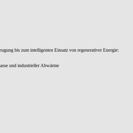
ugung bis zum intelligenten Einsatz von regenerativer Energie:
asse und industrieller Abwärme
oltaik sowie den Energiehandel im Ausland
sterreichweit führendes Unternehmen