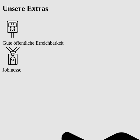
Wir sind nachhaltig, gestalten Zukunft und bieten Aufgaben, d
Wir übernehmen gesellschaftliche Verantwortung und fördern 
Unsere Extras
Gute öffentliche Erreichbarkeit
Jobmesse