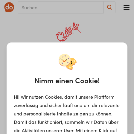
KRIEG DEN FEHLERN!
Anscheinend stimmt
irgendetwas nicht in
Nimm einen Cookie!
unserem Backend.
Hi! Wir nutzen Cookies, damit unsere Plattform
zuverlässig und sicher läuft und um dir relevante
und personalisierte Inhalte zeigen zu können.
Sei versichert, dass wir die passenden Nerds
Damit das funktioniert, sammeln wir Daten über
verständigt haben, um sich so schnell wie
die Aktivitäten unserer User. Mit einem Klick auf