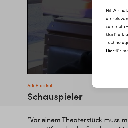
Hi! Wir nu
dir releva
sammeln wi
klar!“ erk
Technologi
Hier
für me
Adi Hirschal
Schauspieler
“Vor einem Theaterstück muss 