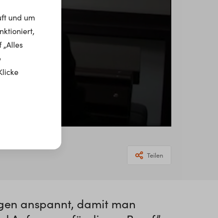
uft und um
ktioniert,
 „Alles
e
Klicke
Teilen
ogen anspannt, damit man