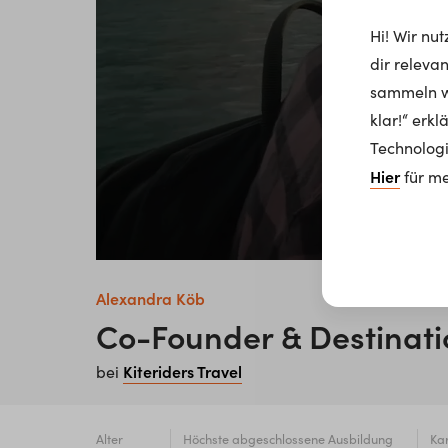
Hi! Wir nu
dir releva
sammeln wi
klar!“ erk
Technologi
Hier
für me
Alexandra Köb
Co-Founder & Destina
Kiteriders Travel
bei
Alter
Höchste abgeschlossene Ausbildung
Kar