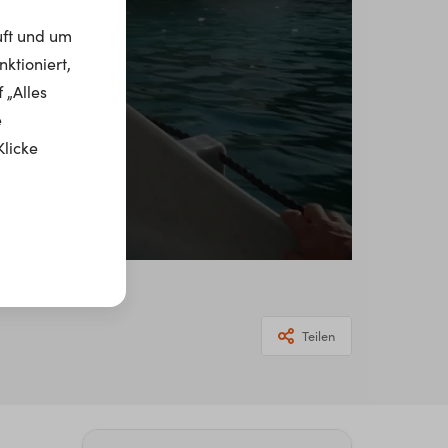
uft und um
ktioniert,
 „Alles
e
Klicke
Teilen