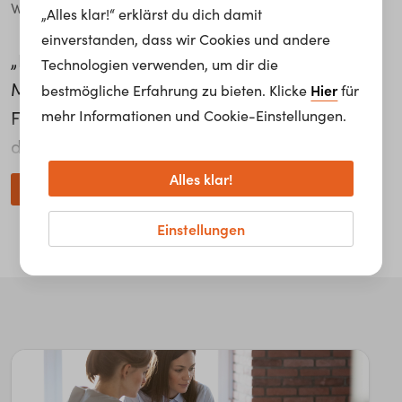
Wien
„Alles klar!“ erklärst du dich damit
einverstanden, dass wir Cookies und andere
„Das Gefühl zu haben, dass man anderen
Technologien verwenden, um dir die
Menschen helfen kann. Oft sieht man diese
Hier
bestmögliche Erfahrung zu bieten. Klicke
für
Freude im Gesicht der Menschen was einem
mehr Informationen und Cookie-Einstellungen.
den Mut gibt weiterzumachen.“ Das ist für
Aracy de Freitas das Coolste an ihrem Job als
Alles klar!
weiterlesen...
Anerkennungs- u. Bildungsberaterin im
Einstellungen
Beratungszentrum für Migranten und
Migrantinnen. „Manchmal erlebt man aber
auch Enttäuschung von den Kunden aufgrund
Gesetzen, da man oft auch an Grenzen stößt.
Als Beraterin fühle ich mich dann so, als ob
mir die Hände gebunden sind, weil ich ihnen