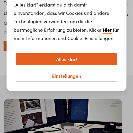
“Selbst wenn alle in den Fußballverein rennen
„Alles klar!“ erklärst du dich damit
und du Bock hast zu singen, dann geh singen,
einverstanden, dass wir Cookies und andere
Technologien verwenden, um dir die
auch wenn alle über dich lachen”, wäre einer
Hier
bestmögliche Erfahrung zu bieten. Klicke
für
der Ratschläge, die Ben Paul seinem 14-
mehr Informationen und Cookie-Einstellungen.
jährigen Ich gerne mitgeben würde. Als
weiterlesen...
Education Punk, Produktivitätscoach und
Alles klar!
Blogger der Seite anti-uni.com schätzt er die
Freiheit in allen Lebenslagen. Die
Einstellungen
Einschränkung in seinem Job ist
dementsprechend, “dass ich mich selbst
organisieren muss.”