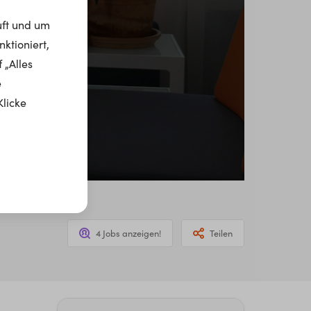
uft und um
ktioniert,
 „Alles
e
Klicke
4 Jobs anzeigen!
Teilen