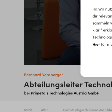
Hi! Wir nu
dir releva
sammeln wi
klar!“ erk
Technologi
Hier
für me
Bernhard Voraberger
Abteilungsleiter Techno
Primetals Technologies Austria GmbH
bei
Stadt
Alter
Höchste abgeschlossene Ausbild