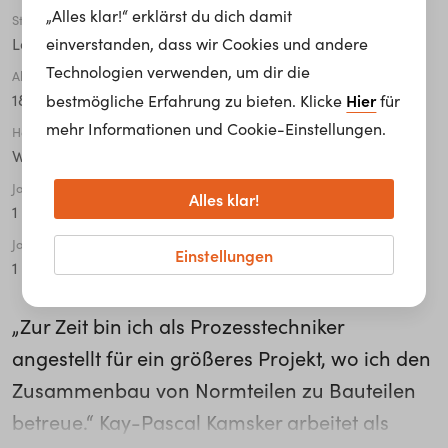
„Alles klar!“ erklärst du dich damit
Stadt
einverstanden, dass wir Cookies und andere
Langenwang
Technologien verwenden, um dir die
Alter
Hier
18 - 24
bestmögliche Erfahrung zu bieten. Klicke
für
mehr Informationen und Cookie-Einstellungen.
Höchste abgeschlossene Ausbildung
Weiterführende Schule mit Berufsausbildung
Jahre in der Organisation
Alles klar!
1 - 5
Jahre in der aktuellen Tätigkeit
Einstellungen
1 - 5
„Zur Zeit bin ich als Prozesstechniker
angestellt für ein größeres Projekt, wo ich den
Zusammenbau von Normteilen zu Bauteilen
betreue.“ Kay-Pascal Kamsker arbeitet als