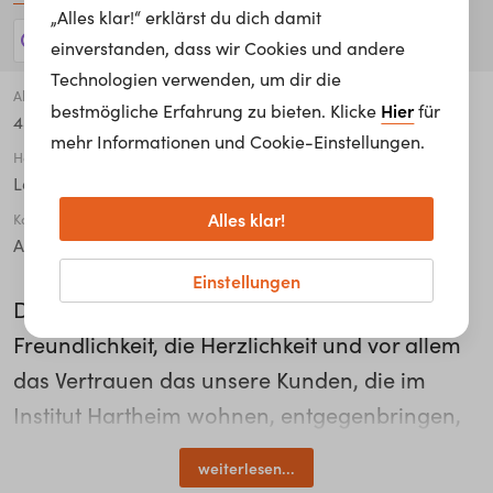
„Alles klar!“ erklärst du dich damit
200 Jobs anzeigen!
einverstanden, dass wir Cookies und andere
Technologien verwenden, um dir die
Alter
Hier
bestmögliche Erfahrung zu bieten. Klicke
für
45 - 54
mehr Informationen und Cookie-Einstellungen.
Höchste abgeschlossene Ausbildung
Lehre / Ausbildung
Alles klar!
Karriere Level
Angestellter*e
Einstellungen
Das Coolste an meinem Job ist die
Freundlichkeit, die Herzlichkeit und vor allem
das Vertrauen das unsere Kunden, die im
Institut Hartheim wohnen, entgegenbringen,
so Maria Holzinger, Diplomierte Gesundheits-
weiterlesen...
und Krankenpflegerin bei Institut Hartheim.