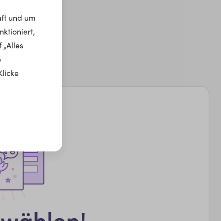
uft und um
ktioniert,
 „Alles
e
Klicke
swählen!