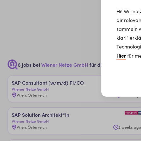
Hi! Wir nu
dir releva
sammeln wi
klar!“ erk
Technologi
Hier
für me
6 Jobs bei
Wiener Netze GmbH
für dich
SA­P ­Con­sul­tan­t (w/m/d) ­FI/­CO
Wiener Netze GmbH
Wien, Österreich
1 week ago
SA­P ­So­lu­ti­on ­Ar­chi­tek­t*in
Wiener Netze GmbH
Wien, Österreich
2 weeks ago