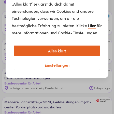
pr berater
Jobs für dich in
Mannheim, 68159
„Alles klar!“ erklärst du dich damit
einverstanden, dass wir Cookies und andere
Bi­lanz­buch­hal­ter:in bei JL ­Ta­x ­Steu­er­be­ra­tun­g GmbH
Technologien verwenden, um dir die
Kammer der Steuerberater:innen und Wirtschaftsprüfer:innen
Hier
bestmögliche Erfahrung zu bieten. Klicke
für
Remote
19 minutes ago
mehr Informationen und Cookie-Einstellungen.
Meh­re­re ­Fach­kräf­te (w/m/d) ­Geld­leis­tun­gen im Job­
cen­ter
Alles klar!
Bundesagentur für Arbeit
Neustadt an der Weinstraße, Deutschland
2 days ago
Einstellungen
Aus­bil­dun­g zu­r/zu­m ­Fach­an­ge­stell­ten (w/m/d) ­für ­Ar­
beits­markt­dienst­leis­tun­gen
Bundesagentur für Arbeit
Ludwigshafen am Rhein, Deutschland
3 days ago
Meh­re­re ­Fach­kräf­te (w/m/d) ­Geld­leis­tun­gen im Job­
cen­ter Vor­der­pfal­z-Lud­wigs­ha­fen
Bundesagentur für Arbeit