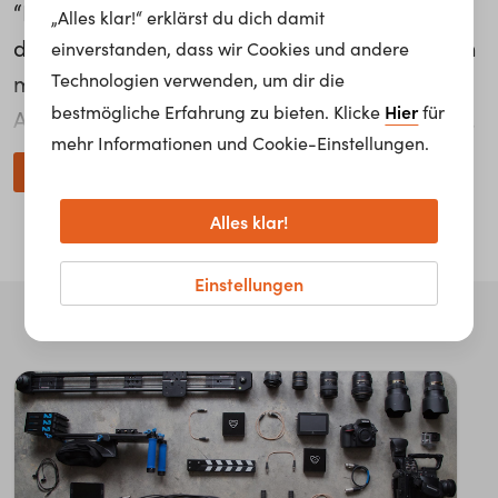
“Einmal dreht man im Bergwerk, dann über
„Alles klar!“ erklärst du dich damit
dem Berg im Helikopter, dann wieder drinnen
einverstanden, dass wir Cookies und andere
Technologien verwenden, um dir die
mit Komödianten.” Diese Abwechslung ist für
Hier
bestmögliche Erfahrung zu bieten. Klicke
für
Andreas Scheurer das Coolste an seinem Job.
mehr Informationen und Cookie-Einstellungen.
Als Kamera-Assistent ist er für Ton, Licht und
weiterlesen...
die Vorbereitung der Kamera verantwortlich.
Alles klar!
Sein Ratschlag: “Es ist total o.k. vieles
auszuprobieren, denn nur durch die
Einstellungen
Erfahrungen weißt du, was du gerne machst.”