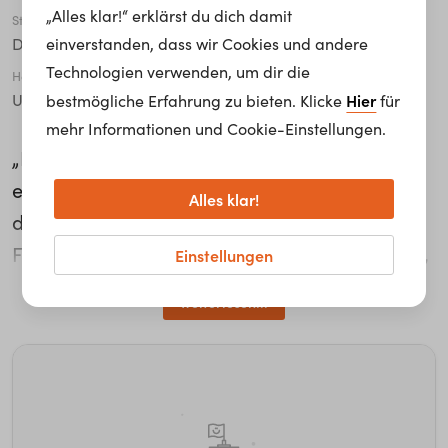
„Alles klar!“ erklärst du dich damit
Stadt
einverstanden, dass wir Cookies und andere
Dornbirn
Technologien verwenden, um dir die
Höchste abgeschlossene Ausbildung
Hier
Universität / Fachhochschule
bestmögliche Erfahrung zu bieten. Klicke
für
mehr Informationen und Cookie-Einstellungen.
„Das Coolste ist, wenn man Produkte über
einen langen Zeitraum entwickelt hat, sie
Alles klar!
dann endlich präsentieren kann und
Feedback bekommt“, meint Annelie Schaefler,
Einstellungen
Product Manager für Office-Beleuchtung bei
weiterlesen...
der Zumtobel Gruppe. „Ich betreue in meinem
Job zwei Produktportfolios durch den ganzen
Lebenszyklus. Das geht von der Idee über die
Entwicklung und Markteinführung bis zum
Auslauf der einzelnen Produkte.“