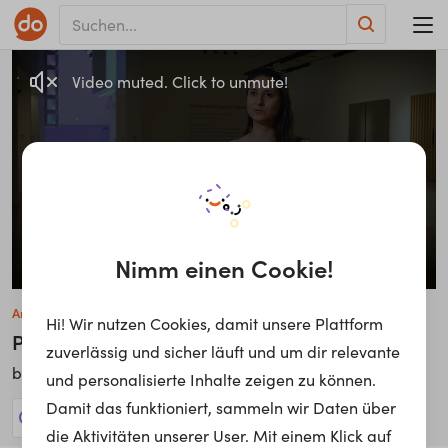
Video muted. Click to unmute!
Nimm einen Cookie!
Annelie Schaefler
Hi! Wir nutzen Cookies, damit unsere Plattform
Product Manager
zuverlässig und sicher läuft und um dir relevante
Zumtobel Group AG
bei
und personalisierte Inhalte zeigen zu können.
Damit das funktioniert, sammeln wir Daten über
27 Jobs anzeigen!
die Aktivitäten unserer User. Mit einem Klick auf