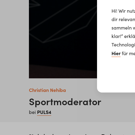
Hi! Wir nu
dir releva
sammeln wi
klar!“ erk
Technologi
Hier
für me
Christian Nehiba
Sportmoderator
PULS4
bei