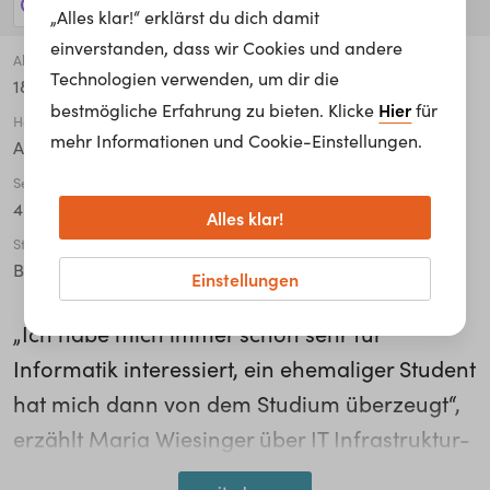
85 Jobs anzeigen!
„Alles klar!“ erklärst du dich damit
einverstanden, dass wir Cookies und andere
Alter
Technologien verwenden, um dir die
18 - 24
Hier
bestmögliche Erfahrung zu bieten. Klicke
für
Höchste abgeschlossene Ausbildung
mehr Informationen und Cookie-Einstellungen.
Allgemeine Hochschulreife
Semester
4
Alles klar!
Studiengang
Bachelor
Einstellungen
„Ich habe mich immer schon sehr für
Informatik interessiert, ein ehemaliger Student
hat mich dann von dem Studium überzeugt“,
erzählt Maria Wiesinger über IT Infrastruktur-
Management an der Hochschule Burgenland.