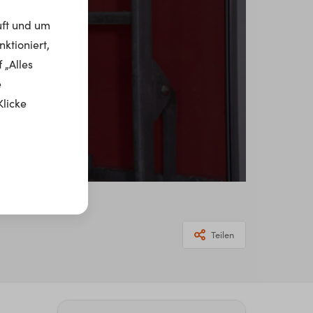
uft und um
ktioniert,
 „Alles
e
Klicke
Teilen