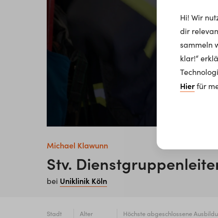
Hi! Wir nu
dir releva
sammeln wi
klar!“ erk
Technologi
Hier
für me
Michael Klawunn
Stv. Dienstgruppenleit
Uniklinik Köln
bei
Stadt
Alter
Höchste abgeschlossene Ausbild