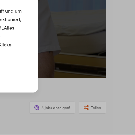
uft und um
ktioniert,
 „Alles
e
Klicke
3 Jobs anzeigen!
Teilen