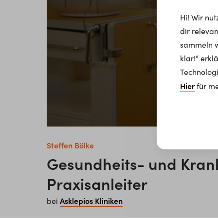
Hi! Wir nu
dir releva
sammeln wi
klar!“ erk
Technologi
Hier
für me
Steffen Bölke
Gesundheits- und Kran
Praxisanleiter
Asklepios Kliniken
bei