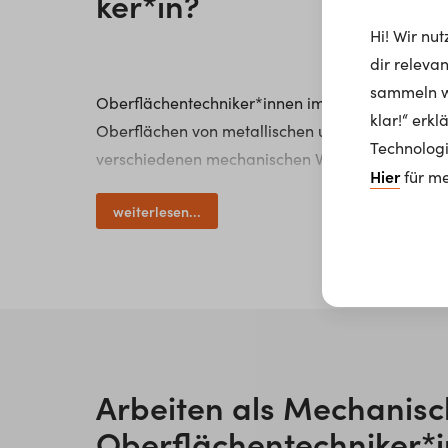
ker*in
?
Hi! Wir nu
dir releva
sammeln wi
Oberflächentechniker*innen im Bereich mechani
klar!“ erk
Oberflächen von metallischen und nichtmetallis
Technologi
verschiedenen mechanischen Verfahren und Techni
Hier
für me
usw. Dabei kommen verschiedene Handwerkzeug
weiterlesen...
Oberflächentechniker*innen - Mechanische Ober
Produktionshallen von Gewerbe- und Industriebe
und verschiedenen Fach- und Hilfskräften aus d
Arbeiten als
Mechanisc
Oberflächentechniker*i