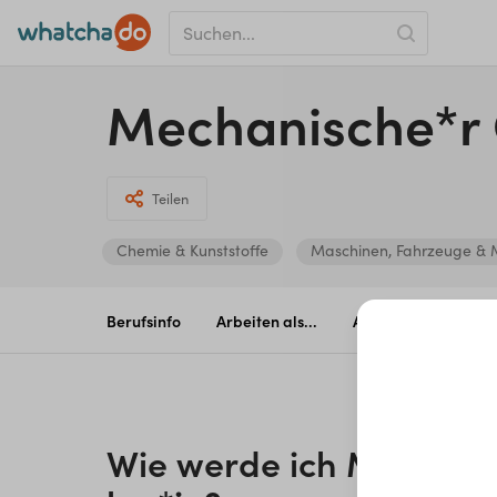
Me­cha­ni­sche*r O
Teilen
Chemie & Kunststoffe
Maschinen, Fahrzeuge & M
Berufsinfo
Arbeiten als...
Aus- & Weiterbildu
Wie werde ich
Me­cha­ni­