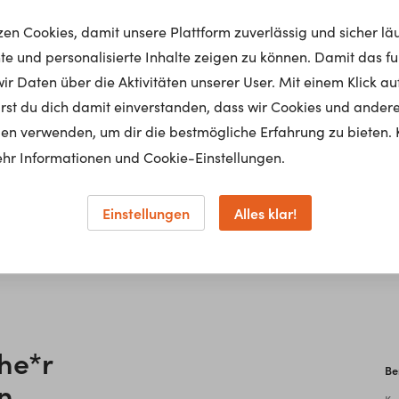
Be
tzen Cookies, damit unsere Plattform zuverlässig und sicher lä
Ch
nte und personalisierte Inhalte zeigen zu können. Damit das fun
r Daten über die Aktivitäten unserer User. Mit einem Klick auf
Be
sche Oberflächentechnik veredeln und verschönern die
lärst du dich damit einverstanden, dass wir Cookies und ander
Ar
chen Gegenständen. Sie bearbeiten die Werkstücke mit
en verwenden, um dir die bestmögliche Erfahrung zu bieten. 
ken wie z. B. Schleifen, Polieren, Bürsten, Glänzen
hr Informationen und Cookie-Einstellungen.
e, Maschinen, Anlagen und Geräte zum Einsatz.
flächentechnik arbeiten in Werkstätten und
Einstellungen
Alles klar!
trieben im Team mit Berufskolleg*innen, Vorgesetzten
em Bereich Kunststoff- und Metallbearbeitung.
he*r
Be
n