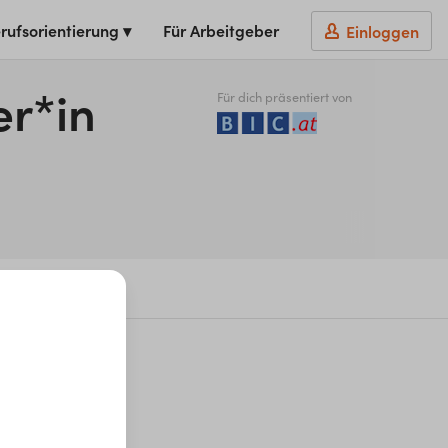
rufsorientierung ▾
Für Arbeitgeber
Einloggen
er*in
Für dich präsentiert von
eckbrief