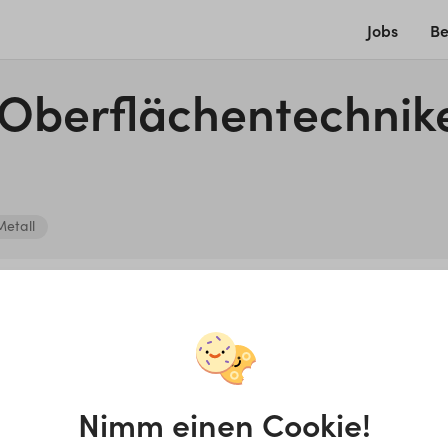
Jobs
Be
­ber­flä­chen­tech­ni­k
etall
ng
sche*r O­ber­flä­chen­tech­ni­
St
Nimm einen Cookie!