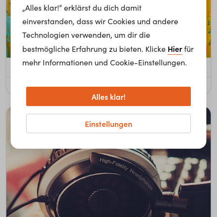
„Alles klar!“ erklärst du dich damit
einverstanden, dass wir Cookies und andere
Technologien verwenden, um dir die
Hier
bestmögliche Erfahrung zu bieten. Klicke
für
3
Videos
mehr Informationen und Cookie-Einstellungen.
Gol­d- & ­Sil­ber­schmie­d*in & Ju­we­lier*in
Kunst & Kunsthandwerk
Mode, Textil & Leder
Alles klar!
Einstellungen