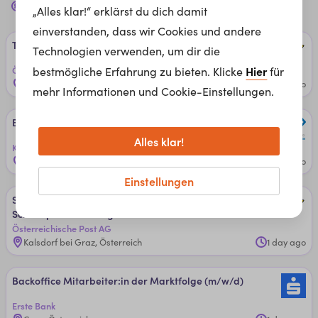
Jobs für dich in
Graz, 8074
„Alles klar!“ erklärst du dich damit
einverstanden, dass wir Cookies und andere
Teil­zeit ­fach­li­cher Hilfs­diens­t (w/m/d) 8020 Gra­z (15 W­st.)
Technologien verwenden, um dir die
Hier
Österreichische Post AG
bestmögliche Erfahrung zu bieten. Klicke
für
Graz, Österreich
20 hours ago
mehr Informationen und Cookie-Einstellungen.
Bi­lanz­buch­hal­ter:in bei JL ­Ta­x ­Steu­er­be­ra­tun­g GmbH
Alles klar!
Kammer der Steuerberater:innen und Wirtschaftsprüfer:innen
Remote
20 hours ago
Einstellungen
Sun­day ­Co-He­ro: Vor­sor­tier­kraf­t ­Pa­ket­zu­stel­lun­g (w/m/d)
­Schwer­punk­t ­Sonn­ta­g 8401 ­Kals­dorf
Österreichische Post AG
Kalsdorf bei Graz, Österreich
1 day ago
Back­of­fice­ ­Mit­ar­bei­ter:in ­der ­Markt­fol­ge (m/w/d)
Erste Bank