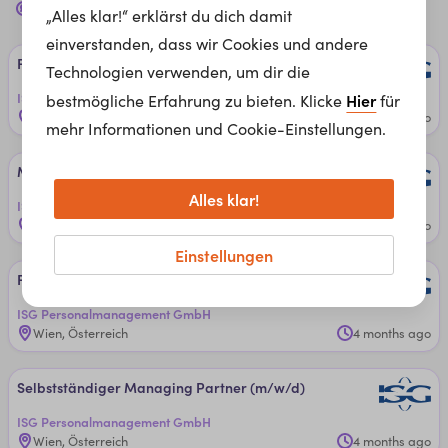
unternehmer
Jobs für dich in
Wien
„Alles klar!“ erklärst du dich damit
einverstanden, dass wir Cookies und andere
Fran­chise­part­ne­rIn O­ber­ös­ter­reich
Technologien verwenden, um dir die
ISG Personalmanagement GmbH
Hier
bestmögliche Erfahrung zu bieten. Klicke
für
Wien, Österreich
1 week ago
mehr Informationen und Cookie-Einstellungen.
Ma­na­gin­g ­Part­ner (m/w/d)
Alles klar!
ISG Personalmanagement GmbH
Remote
2 months ago
Einstellungen
Fran­chise­part­ner W (m/w/d)
ISG Personalmanagement GmbH
Wien, Österreich
4 months ago
Selbst­stän­di­ger ­Ma­na­gin­g ­Part­ner (m/w/d)
ISG Personalmanagement GmbH
Wien, Österreich
4 months ago